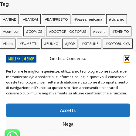
Tag
#ANIME
#BANDAI
#BANPRESTO
#baseamericana
#cisiamo
#comicon
#COMICS
#DOCTOR_OCTOPUS
#eventi
#EVENTO
#fiera
#FUMETTI
#FUNKO
#JPOP
#KITSUNE
#KOTOBUKIYA
#lucca
#MANGA
#navy
#nex
#oniri
#PANINI
#POP
Gestisci Consenso
#POSTER
#PRIME1
#RAMENTOYS
#SIDESHOW
#STARCOMICS
Per fornire le migliori esperienze, utilizziamo tecnologie come i cookie per
memorizzare e/o accedere alle informazioni del dispositivo. Il consenso a
#supportsite
#usnavysupportsite
#xmstudios
queste tecnologie ci permetterà di elaborare dati come il comportamento
di navigazione o ID unici su questo sito. Non acconsentire o ritirare il
consenso può influire negativamente su alcune caratteristiche e funzioni.
Social Links
Accetta
Instagram
Facebook
Nega