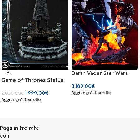
Darth Vader Star Wars
-2%
Game of Thrones Statue
Fine Art Bust 1/1 Statua
3.189,00
€
1/4 Night King GOT 70 cm
PCS by Premium
Aggiungi Al Carrello
1.999,00
€
2.050,00
€
N 1 di 100 by Prime1
Collectibles Studio
Aggiungi Al Carrello
Paga in tre rate
con